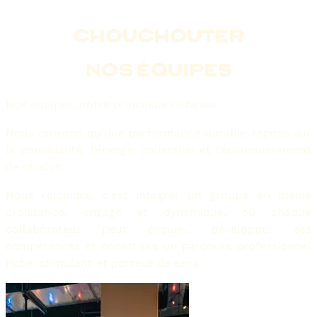
CHOUCHOUTER
NOS ÉQUIPES
Nos équipes, notre principale richesse.
Nous croyons qu’une performance durable repose sur
la convivialité, l’énergie collective et l’épanouissement
de chacun.
Nous rejoindre, c’est intégrer un groupe en pleine
croissance, engagé et dynamique, où chaque
collaborateur peut évoluer, développer ses
compétences et construire un parcours professionnel
riche, stimulant et porteur de sens.